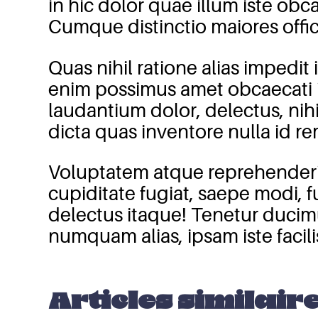
in hic dolor quae illum iste ob
Cumque distinctio maiores offic
Quas nihil ratione alias impedi
enim possimus amet obcaecati i
laudantium dolor, delectus, nihi
dicta quas inventore nulla id re
Voluptatem atque reprehenderit
cupiditate fugiat, saepe modi, f
delectus itaque! Tenetur ducimu
numquam alias, ipsam iste facil
Articles similair