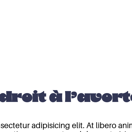
 droit à l’avo
ectetur adipisicing elit. At libero a