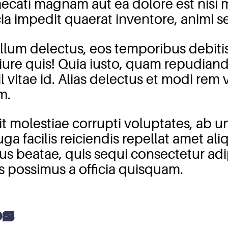
caecati magnam aut ea dolore est nisi
ia impedit quaerat inventore, animi se
t illum delectus, eos temporibus debit
ure quis! Quia iusto, quam repudiand
l vitae id. Alias delectus et modi rem 
m.
 molestiae corrupti voluptates, ab 
uga facilis reiciendis repellat amet al
s beatae, quis sequi consectetur adip
is possimus a officia quisquam.
es