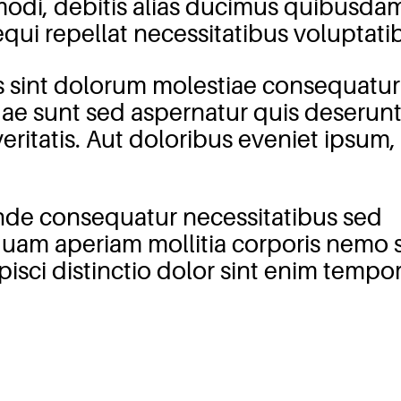
 modi, debitis alias ducimus quibusda
qui repellat necessitatibus voluptati
is sint dolorum molestiae consequatur
ae sunt sed aspernatur quis deserun
veritatis. Aut doloribus eveniet ipsum,
unde consequatur necessitatibus sed
iquam aperiam mollitia corporis nemo si
isci distinctio dolor sint enim tempo